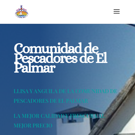
Comunidad de
Pescadores de El
Palmar
LLISA Y ANGUILA DE LA COMUNIDAD DE
PESCADORES DE EL PALMAR
LA MEJOR CALIDAD Y FRESCURA AL
MEJOR PRECIO