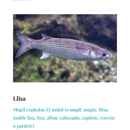
Llisa
Mugil cephalus El mújol (o
múgil
, mugle, llisa,
muble lisa, liza, albur, cabezudo, capitón, corcón
o pardete)