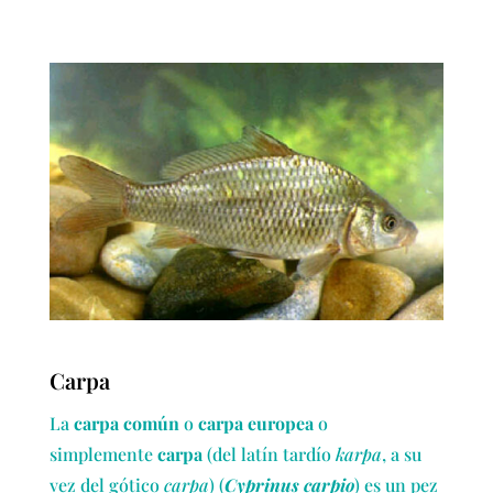
Carpa
La
carpa común
o
carpa europea
o
simplemente
carpa
(del latín tardío
karpa
, a su
vez del gótico
carpa
​) (
Cyprinus carpio
) es un pez