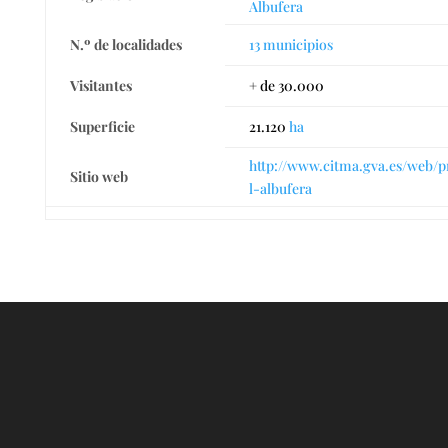
Albufera
N.º de localidades
13 municipios
Visitantes
+ de 30.000
Superficie
21.120
ha
http://www.citma.gva.es/web/p
Sitio web
l-albufera