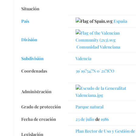
Situación
País
España
División
Comunidad Valenciana
Subdivisión
Valencia
Coordenadas
39°19?54?N
0°21?8?O
Administración
Grado de protección
Parque natural
Fecha de creación
23 de julio
de
1986
Plan Rector de Uso y Gestión de 
Legislación