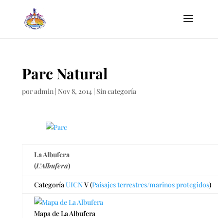
Parc Natural
por
admin
|
Nov 8, 2014
|
Sin categoría
La Albufera
(
L’Albufera
)
Categoría
UICN
V (
Paisajes terrestres/marinos protegidos
)
Mapa de La Albufera