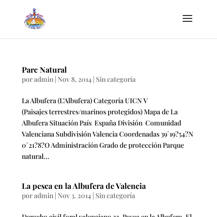
Parc Natural
por
admin
|
Nov 8, 2014
|
Sin categoría
La Albufera (L’Albufera) Categoría UICN V
(Paisajes terrestres/marinos protegidos) Mapa de La
Albufera Situación País España División Comunidad
Valenciana Subdivisión Valencia Coordenadas 39°19?54?N
0°21?8?O Administración Grado de protección Parque
natural...
La pesca en la Albufera de Valencia
por
admin
|
Nov 3, 2014
|
Sin categoría
Derecho civil foral valenciano 32. Pesca en la Albufera. El